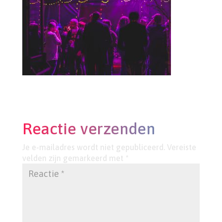
Reactie verzenden
Je e-mailadres wordt niet gepubliceerd.
Vereiste
velden zijn gemarkeerd met
*