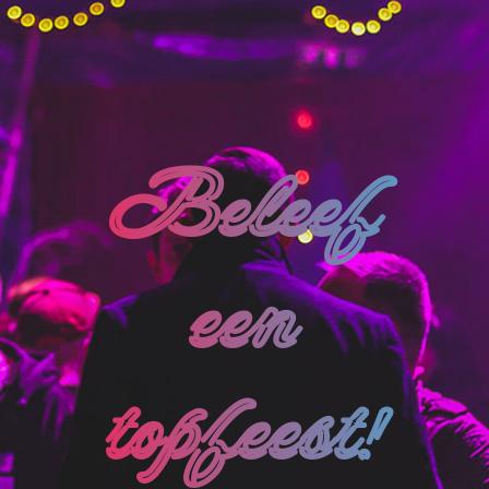
Beleef
een
topfeest!