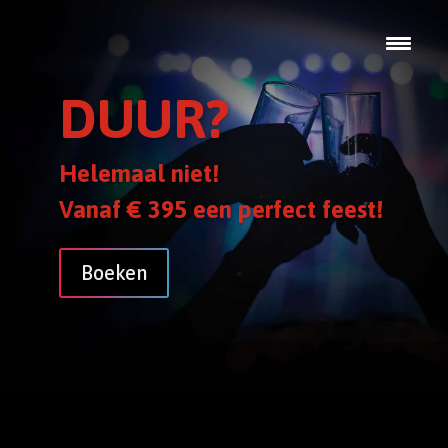
ALLROUND
DJ
Voor een topfeest!
Boeken